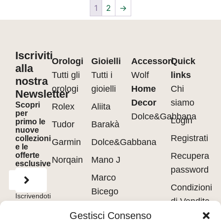
1
2
→
Iscriviti
Orologi
Gioielli
Accessori
Quick
alla
Tutti gli
Tutti i
Wolf
links
nostra
orologi
gioielli
Home
Chi
Newsletter
Decor
siamo
Scopri
Rolex
Aliita
per
Dolce&Gabbana
Login
primo le
Tudor
Barakà
nuove
Registrati
collezioni
Garmin
Dolce&Gabbana
e le
offerte
Recupera
Norqain
Mano J
esclusive
password
Marco
Condizioni
Bicego
Iscrivendoti
di Vendita
accetti
Messika
i
Terms of
Gestisci Consenso
Use
&
Privacy
Privacy