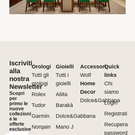
Iscriviti
Orologi
Gioielli
Accessori
Quick
alla
Tutti gli
Tutti i
Wolf
links
nostra
orologi
gioielli
Home
Chi
Newsletter
Decor
siamo
Scopri
Rolex
Aliita
per
Dolce&Gabbana
Login
primo le
Tudor
Barakà
nuove
Registrati
collezioni
Garmin
Dolce&Gabbana
e le
offerte
Recupera
Norqain
Mano J
esclusive
password