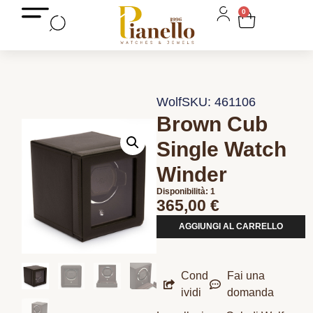
0
Wolf
SKU: 461106
Brown Cub
Single Watch
Winder
Disponibilità: 1
365,00
€
AGGIUNGI AL CARRELLO
Cond
Fai una
ividi
domanda