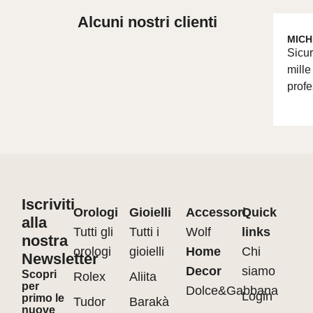
Alcuni nostri clienti
MICH
Sicur
mille
profe
Iscriviti
Orologi
Gioielli
Accessori
Quick
alla
Tutti gli
Tutti i
Wolf
links
nostra
orologi
gioielli
Home
Chi
Newsletter
Decor
siamo
Scopri
Rolex
Aliita
per
Dolce&Gabbana
Login
primo le
Tudor
Barakà
nuove