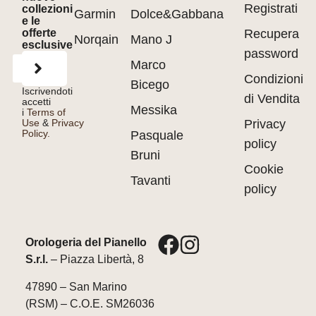
Registrati
collezioni
Garmin
Dolce&Gabbana
e le
offerte
Recupera
Norqain
Mano J
esclusive
password
Marco
Condizioni
Bicego
Iscrivendoti
di Vendita
accetti
Messika
i
Terms of
Use
&
Privacy
Privacy
Policy.
Pasquale
policy
Bruni
Cookie
Tavanti
policy
Orologeria del Pianello
S.r.l.
– Piazza Libertà, 8
47890 – San Marino
(RSM) – C.O.E. SM26036