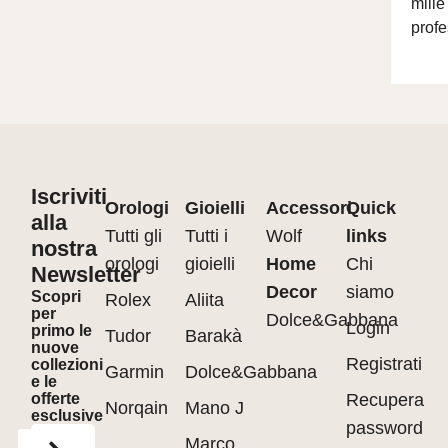
mille
profe
Iscriviti
Orologi
Gioielli
Accessori
Quick
alla
Tutti gli
Tutti i
Wolf
links
nostra
orologi
gioielli
Home
Chi
Newsletter
Decor
siamo
Scopri
Rolex
Aliita
per
Dolce&Gabbana
Login
primo le
Tudor
Barakà
nuove
Registrati
collezioni
Garmin
Dolce&Gabbana
e le
offerte
Recupera
Norqain
Mano J
esclusive
password
Marco