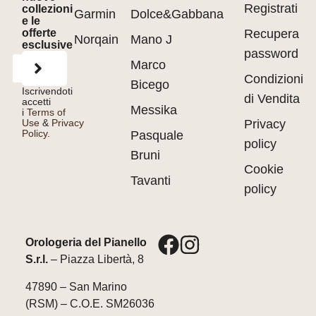
Registrati
collezioni
Garmin
Dolce&Gabbana
e le
offerte
Recupera
Norqain
Mano J
esclusive
password
Marco
Condizioni
Bicego
Iscrivendoti
di Vendita
accetti
Messika
i
Terms of
Use
&
Privacy
Privacy
Policy.
Pasquale
policy
Bruni
Cookie
Tavanti
policy
Orologeria del Pianello
S.r.l.
– Piazza Libertà, 8
47890 – San Marino
(RSM) – C.O.E. SM26036