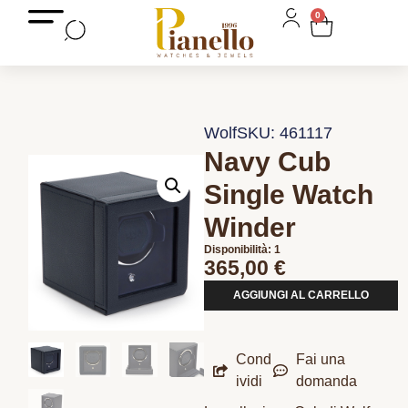
0
Wolf
SKU: 461117
Navy Cub
Single Watch
Winder
Disponibilità: 1
365,00
€
AGGIUNGI AL CARRELLO
Cond
Fai una
ividi
domanda