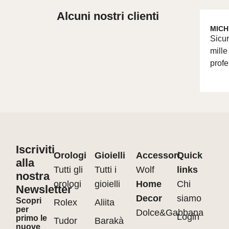
Alcuni nostri clienti
MICH
Sicur
mille
profe
Iscriviti
Orologi
Gioielli
Accessori
Quick
alla
Tutti gli
Tutti i
Wolf
links
nostra
orologi
gioielli
Home
Chi
Newsletter
Decor
siamo
Scopri
Rolex
Aliita
per
Dolce&Gabbana
Login
primo le
Tudor
Barakà
nuove