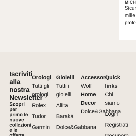
MICH
Sicur
mille
profe
Iscriviti
Orologi
Gioielli
Accessori
Quick
alla
Tutti gli
Tutti i
Wolf
links
nostra
orologi
gioielli
Home
Chi
Newsletter
Decor
siamo
Scopri
Rolex
Aliita
per
Dolce&Gabbana
Login
primo le
Tudor
Barakà
nuove
Registrati
collezioni
Garmin
Dolce&Gabbana
e le
offerte
Recupera