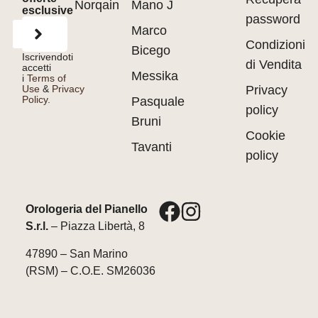
Norqain
Mano J
esclusive
password
Marco
Condizioni
Bicego
Iscrivendoti
di Vendita
accetti
Messika
i
Terms of
Use
&
Privacy
Privacy
Policy.
Pasquale
policy
Bruni
Cookie
Tavanti
policy
Orologeria del Pianello
S.r.l.
– Piazza Libertà, 8
47890 – San Marino
(RSM) – C.O.E. SM26036