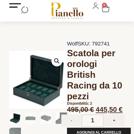
0
Wolf
SKU: 792741
Scatola per
orologi
British
Racing da 10
pezzi
Disponibilità: 2
495,00
€
445,50
€
-
+
AGGIUNGI AL CARRELLO