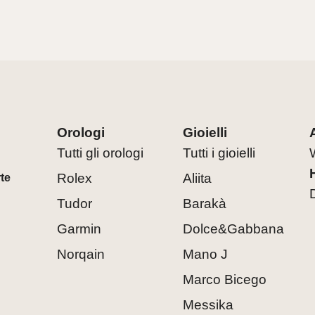
Orologi
Gioielli
Tutti gli orologi
Tutti i gioielli
Rolex
Aliita
rte
Tudor
Barakà
Garmin
Dolce&Gabbana
Norqain
Mano J
Marco Bicego
Messika