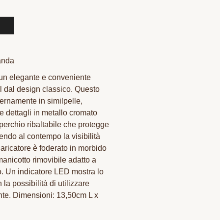
anda
 un elegante e conveniente
el dal design classico. Questo
ternamente in similpelle,
 e dettagli in metallo cromato
operchio ribaltabile che protegge
endo al contempo la visibilità
caricatore è foderato in morbido
anicotto rimovibile adatto a
o. Un indicatore LED mostra lo
 la possibilità di utilizzare
ente. Dimensioni: 13,50cm L x