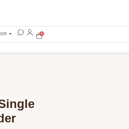
COR
0
Single
der