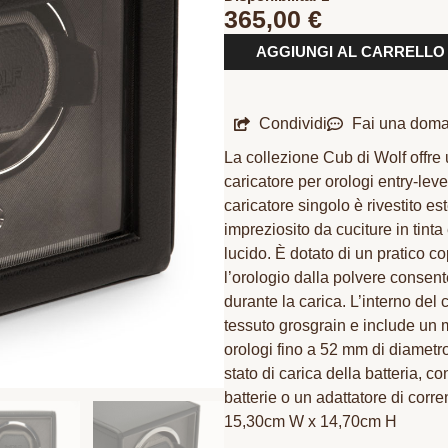
365,00
€
AGGIUNGI AL CARRELLO
Condividi
Fai una dom
La collezione Cub di Wolf offre
caricatore per orologi entry-lev
caricatore singolo è rivestito es
impreziosito da cuciture in tinta
lucido. È dotato di un pratico c
l’orologio dalla polvere consent
durante la carica. L’interno del 
tessuto grosgrain e include un m
orologi fino a 52 mm di diametr
stato di carica della batteria, con
batterie o un adattatore di corr
15,30cm W x 14,70cm H