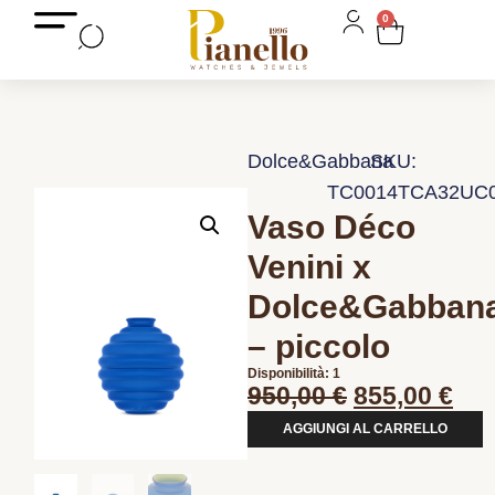
0
Dolce&Gabbana
SKU:
TC0014TCA32UC
Vaso Déco
Venini x
Dolce&Gabban
– piccolo
Disponibilità: 1
950,00
€
855,00
€
AGGIUNGI AL CARRELLO