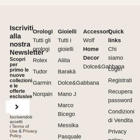
Iscriviti
Orologi
Gioielli
Accessori
Quick
alla
Tutti gli
Tutti i
Wolf
links
nostra
orologi
gioielli
Home
Chi
Newsletter
Decor
siamo
Scopri
Rolex
Aliita
per
Dolce&Gabbana
Login
primo le
Tudor
Barakà
nuove
Registrati
collezioni
Garmin
Dolce&Gabbana
e le
offerte
Recupera
Norqain
Mano J
esclusive
password
Marco
Condizioni
Bicego
Iscrivendoti
di Vendita
accetti
Messika
i
Terms of
Use
&
Privacy
Privacy
Policy.
Pasquale