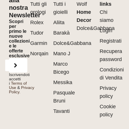
alla
Tutti gli
Tutti i
Wolf
links
nostra
orologi
gioielli
Home
Chi
Newsletter
Decor
siamo
Scopri
Rolex
Aliita
per
Dolce&Gabbana
Login
primo le
Tudor
Barakà
nuove
Registrati
collezioni
Garmin
Dolce&Gabbana
e le
offerte
Recupera
Norqain
Mano J
esclusive
password
Marco
Condizioni
Bicego
Iscrivendoti
di Vendita
accetti
Messika
i
Terms of
Use
&
Privacy
Privacy
Policy.
Pasquale
policy
Bruni
Cookie
Tavanti
policy