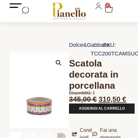
0
Dolce&Gabbana
SKU:
TCC200TCAMSUC
Scatola
decorata in
porcellana
Disponibilità: 1
345,00
€
310,50
€
AGGIUNGI AL CARRELLO
Cond
Fai una
ividi
domanda