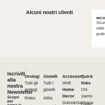
Alcuni nostri clienti
MICH
Sicur
mille
profe
Iscriviti
Orologi
Gioielli
Accessori
Quick
alla
Tutti gli
Tutti i
Wolf
links
nostra
orologi
gioielli
Home
Chi
Newsletter
Decor
siamo
Scopri
Rolex
Aliita
per
Dolce&Gabbana
Login