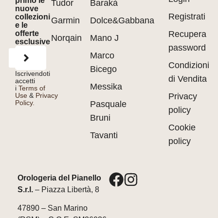
primo le
Tudor
Barakà
nuove
Registrati
collezioni
Garmin
Dolce&Gabbana
e le
offerte
Recupera
Norqain
Mano J
esclusive
password
Marco
Condizioni
Bicego
Iscrivendoti
di Vendita
accetti
Messika
i
Terms of
Use
&
Privacy
Privacy
Policy.
Pasquale
policy
Bruni
Cookie
Tavanti
policy
Orologeria del Pianello
S.r.l.
– Piazza Libertà, 8
47890 – San Marino