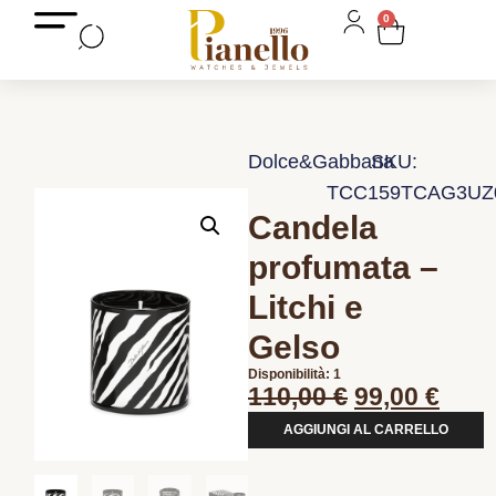
0
Dolce&Gabbana
SKU:
TCC159TCAG3UZ
Candela
profumata –
Litchi e
Gelso
Disponibilità: 1
110,00
€
99,00
€
AGGIUNGI AL CARRELLO