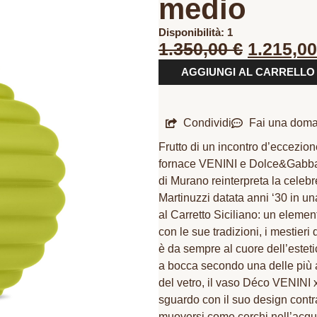
medio
Disponibilità: 1
1.350,00
€
1.215,0
AGGIUNGI AL CARRELLO
Condividi
Fai una dom
Frutto di un incontro d’eccezione
fornace VENINI e Dolce&Gabban
di Murano reinterpreta la celeb
Martinuzzi datata anni ‘30 in u
al Carretto Siciliano: un elemen
con le sue tradizioni, i mestieri d
è da sempre al cuore dell’estet
a bocca secondo una delle più 
del vetro, il vaso Déco VENINI
sguardo con il suo design contr
muoversi come cerchi nell’acqua,