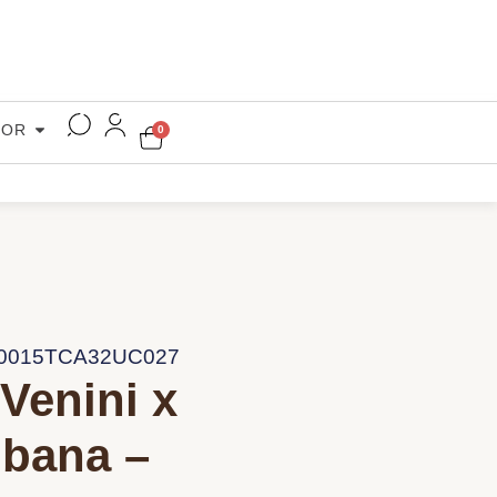
COR
0
C0015TCA32UC027
Venini x
bana –