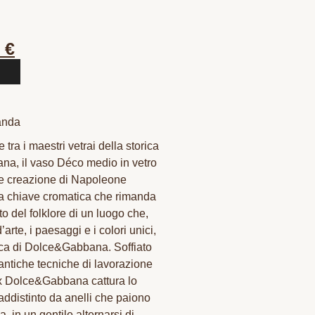
0
€
anda
 tra i maestri vetrai della storica
a, il vaso Déco medio in vetro
re creazione di Napoleone
na chiave cromatica che rimanda
to del folklore di un luogo che,
’arte, i paesaggi e i colori unici,
ica di Dolce&Gabbana. Soffiato
antiche tecniche di lavorazione
 x Dolce&Gabbana cattura lo
addistinto da anelli che paiono
 in un gentile alternarsi di