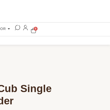
COR
0
Cub Single
der