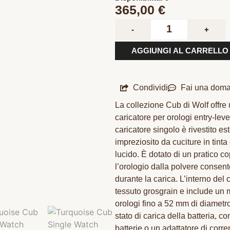
365,00
€
-
+
AGGIUNGI AL CARRELLO
Condividi
Fai una dom
La collezione Cub di Wolf offre
caricatore per orologi entry-lev
caricatore singolo è rivestito es
impreziosito da cuciture in tinta
lucido. È dotato di un pratico c
l’orologio dalla polvere consent
durante la carica. L’interno del 
tessuto grosgrain e include un m
orologi fino a 52 mm di diametr
stato di carica della batteria, con
batterie o un adattatore di corr