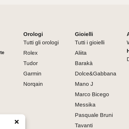
Orologi
Gioielli
Tutti gli orologi
Tutti i gioielli
Rolex
Aliita
rte
Tudor
Barakà
Garmin
Dolce&Gabbana
Norqain
Mano J
Marco Bicego
Messika
Pasquale Bruni
Tavanti