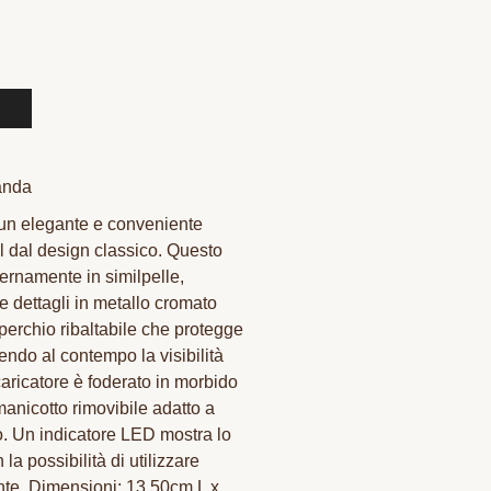
anda
 un elegante e conveniente
el dal design classico. Questo
ternamente in similpelle,
 e dettagli in metallo cromato
operchio ribaltabile che protegge
endo al contempo la visibilità
caricatore è foderato in morbido
anicotto rimovibile adatto a
o. Un indicatore LED mostra lo
 la possibilità di utilizzare
ente. Dimensioni: 13,50cm L x