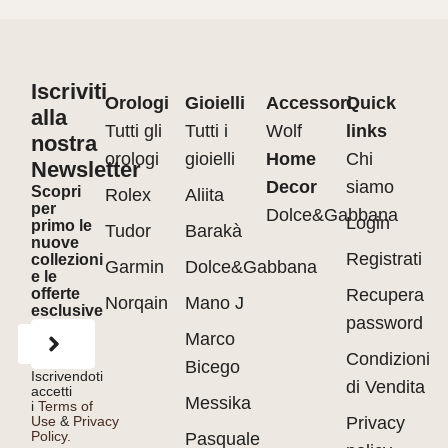
Iscriviti
Orologi
Gioielli
Accessori
Quick
alla
Tutti gli
Tutti i
Wolf
links
nostra
orologi
gioielli
Home
Chi
Newsletter
Decor
siamo
Scopri
Rolex
Aliita
per
Dolce&Gabbana
Login
primo le
Tudor
Barakà
nuove
Registrati
collezioni
Garmin
Dolce&Gabbana
e le
offerte
Recupera
Norqain
Mano J
esclusive
password
Marco
Condizioni
Bicego
Iscrivendoti
di Vendita
accetti
Messika
i
Terms of
Use
&
Privacy
Privacy
Policy.
Pasquale