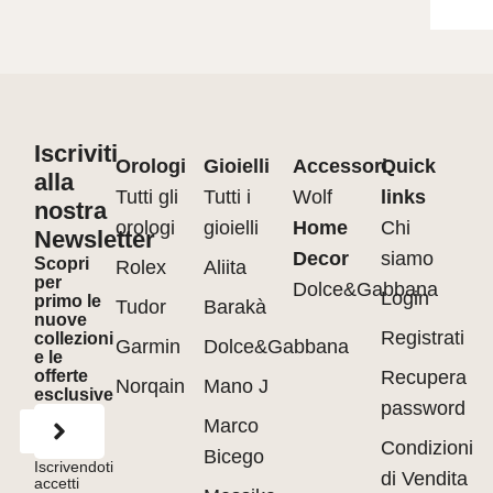
Iscriviti
Orologi
Gioielli
Accessori
Quick
alla
Tutti gli
Tutti i
Wolf
links
nostra
orologi
gioielli
Home
Chi
Newsletter
Decor
siamo
Scopri
Rolex
Aliita
per
Dolce&Gabbana
Login
primo le
Tudor
Barakà
nuove
Registrati
collezioni
Garmin
Dolce&Gabbana
e le
offerte
Recupera
Norqain
Mano J
esclusive
password
Marco
Condizioni
Bicego
Iscrivendoti
di Vendita
accetti