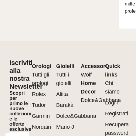
mille
profe
Iscriviti
Orologi
Gioielli
Accessori
Quick
alla
Tutti gli
Tutti i
Wolf
links
nostra
orologi
gioielli
Home
Chi
Newsletter
Decor
siamo
Scopri
Rolex
Aliita
per
Dolce&Gabbana
Login
primo le
Tudor
Barakà
nuove
Registrati
collezioni
Garmin
Dolce&Gabbana
e le
offerte
Recupera
Norqain
Mano J
esclusive
password