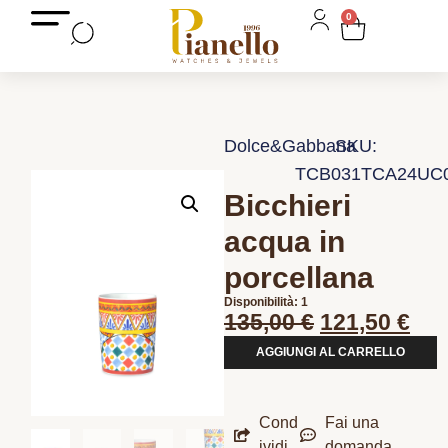
0
Dolce&Gabbana
SKU:
TCB031TCA24UC
Bicchieri
acqua in
porcellana
Disponibilità: 1
135,00
€
121,50
€
AGGIUNGI AL CARRELLO
Cond
Fai una
ividi
domanda