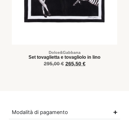
Dolce&Gabbana
Set tovaglietta e tovagliolo in lino
V
295,00
€
265,50
€
Modalità di pagamento