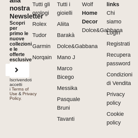
alla
Tutti gli
Tutti i
Wolf
links
nostra
orologi
gioielli
Home
Chi
Newsletter
Decor
siamo
Scopri
Rolex
Aliita
per
Dolce&Gabbana
Login
primo le
Tudor
Barakà
nuove
Registrati
collezioni
Garmin
Dolce&Gabbana
e le
offerte
Recupera
Norqain
Mano J
esclusive
password
Marco
Condizioni
Bicego
Iscrivendoti
di Vendita
accetti
Messika
i
Terms of
Use
&
Privacy
Privacy
Policy.
Pasquale
policy
Bruni
Cookie
Tavanti
policy