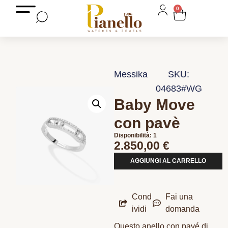
0
Messika
SKU:
04683#WG
Baby Move
con pavè
Disponibilità: 1
2.850,00
€
AGGIUNGI AL CARRELLO
Cond
Fai una
ividi
domanda
Questo anello con pavé di