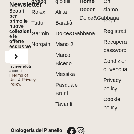
orologi
gioielli
Home
Chi
Newsletter
Decor
siamo
Scopri
Rolex
Aliita
per
Dolce&Gabbana
Login
primo le
Tudor
Barakà
nuove
Registrati
collezioni
Garmin
Dolce&Gabbana
e le
offerte
Recupera
Norqain
Mano J
esclusive
password
Marco
Condizioni
Bicego
Iscrivendoti
di Vendita
accetti
Messika
i
Terms of
Use
&
Privacy
Privacy
Policy.
Pasquale
policy
Bruni
Cookie
Tavanti
policy
Orologeria del Pianello