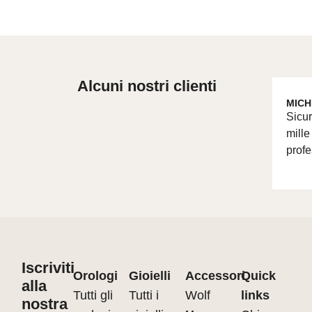
Alcuni nostri clienti
MICH
Sicur
mille
profe
Iscriviti
Orologi
Gioielli
Accessori
Quick
alla
Tutti gli
Tutti i
Wolf
links
nostra