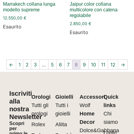
Marrakech collana lunga
Jaipur color collana
modello supreme
multicolore con catena
regolabile
12.550,00
€
2.850,00
€
Esaurito
Esaurito
←
1
2
3
…
5
6
7
8
9
10
11
12
→
Iscriviti
Orologi
Gioielli
Accessori
Quick
alla
Tutti gli
Tutti i
Wolf
links
nostra
orologi
gioielli
Home
Chi
Newsletter
Decor
siamo
Scopri
Rolex
Aliita
per
Dolce&Gabbana
Login
primo le