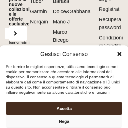
Tudor
Barakà
nuove
Registrati
collezioni
Garmin
Dolce&Gabbana
e le
offerte
Recupera
Norqain
Mano J
esclusive
password
Marco
Condizioni
Bicego
Iscrivendoti
di Vendita
accetti
Messika
i
Terms of
Gestisci Consenso
Use
&
Privacy
Privacy
Policy.
Pasquale
policy
Per fornire le migliori esperienze, utilizziamo tecnologie come i
Bruni
cookie per memorizzare e/o accedere alle informazioni del
Cookie
dispositivo. Il consenso a queste tecnologie ci permetterà di
Tavanti
policy
elaborare dati come il comportamento di navigazione o ID unici
su questo sito. Non acconsentire o ritirare il consenso può
influire negativamente su alcune caratteristiche e funzioni.
Orologeria del Pianello
Accetta
S.r.l.
– Piazza Libertà, 8
Nega
47890 – San Marino