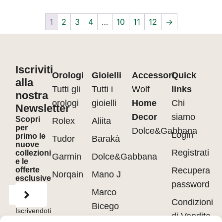
1
2
3
4
…
10
11
12
→
Iscriviti
Orologi
Gioielli
Accessori
Quick
alla
Tutti gli
Tutti i
Wolf
links
nostra
orologi
gioielli
Home
Chi
Newsletter
Decor
siamo
Scopri
Rolex
Aliita
per
Dolce&Gabbana
Login
primo le
Tudor
Barakà
nuove
Registrati
collezioni
Garmin
Dolce&Gabbana
e le
offerte
Recupera
Norqain
Mano J
esclusive
password
Marco
Condizioni
Bicego
Iscrivendoti
di Vendita
accetti