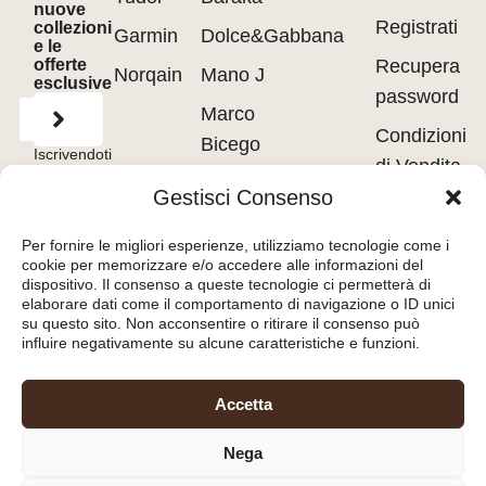
nuove
Registrati
collezioni
Garmin
Dolce&Gabbana
e le
offerte
Recupera
Norqain
Mano J
esclusive
password
Marco
Condizioni
Bicego
Iscrivendoti
di Vendita
accetti
Messika
i
Terms of
Gestisci Consenso
Use
&
Privacy
Privacy
Policy.
Pasquale
policy
Per fornire le migliori esperienze, utilizziamo tecnologie come i
Bruni
cookie per memorizzare e/o accedere alle informazioni del
Cookie
dispositivo. Il consenso a queste tecnologie ci permetterà di
Tavanti
policy
elaborare dati come il comportamento di navigazione o ID unici
su questo sito. Non acconsentire o ritirare il consenso può
influire negativamente su alcune caratteristiche e funzioni.
Orologeria del Pianello
Accetta
S.r.l.
– Piazza Libertà, 8
Nega
47890 – San Marino
(RSM) – C.O.E. SM26036