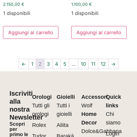
2.150,00
€
1.100,00
€
1 disponibili
1 disponibili
Aggiungi al carrello
Aggiungi al carrello
←
1
2
3
4
5
…
10
11
12
→
Iscriviti
Orologi
Gioielli
Accessori
Quick
alla
Tutti gli
Tutti i
Wolf
links
nostra
orologi
gioielli
Home
Chi
Newsletter
Decor
siamo
Scopri
Rolex
Aliita
per
Dolce&Gabbana
Login
primo le
Tudor
Barakà