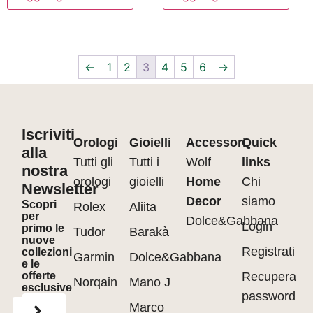
←
1
2
3
4
5
6
→
Iscriviti
Orologi
Gioielli
Accessori
Quick
alla
Tutti gli
Tutti i
Wolf
links
nostra
orologi
gioielli
Home
Chi
Newsletter
Decor
siamo
Scopri
Rolex
Aliita
per
Dolce&Gabbana
Login
primo le
Tudor
Barakà
nuove
Registrati
collezioni
Garmin
Dolce&Gabbana
e le
offerte
Recupera
Norqain
Mano J
esclusive
password
Marco