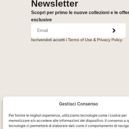
Newsletter
Scopri per primo le nuove collezioni e le offe
esclusive
Iscrivendoti accetti i
Terms of Use
&
Privacy Policy.
Orologeria del Pianello S.r.l.
– Piazza Libertà, 
Gestisci Consenso
47890 – San Marino (RSM) – C.O.E. SM26036
Per fornire le migliori esperienze, utilizziamo tecnologie come i cookie per
memorizzare e/o accedere alle informazioni del dispositivo. Il consenso a 
tecnologie ci permetterà di elaborare dati come il comportamento di naviga