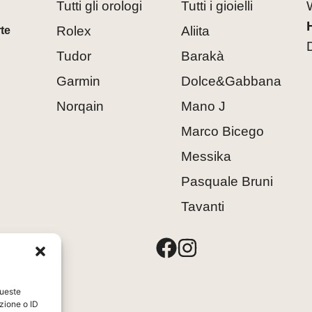
Tutti gli orologi
Tutti i gioielli
Rolex
Aliita
rte
Tudor
Barakà
Garmin
Dolce&Gabbana
Norqain
Mano J
Marco Bicego
Messika
Pasquale Bruni
Tavanti
8
queste
zione o ID