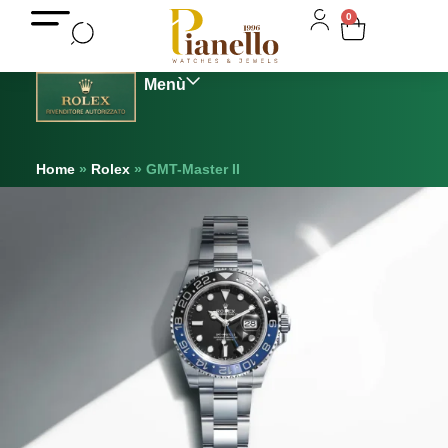
0
Home
»
Rolex
»
GMT-Master II