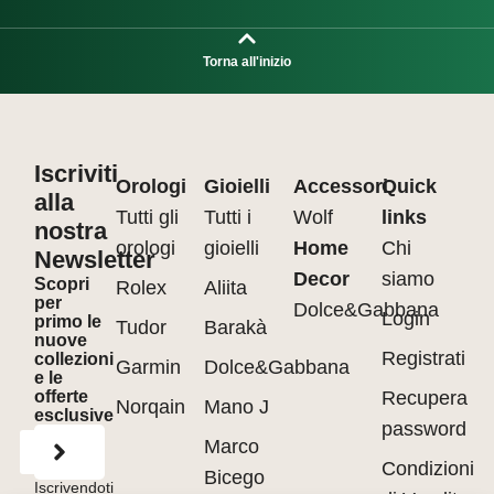
Torna all'inizio
Iscriviti
Orologi
Gioielli
Accessori
Quick
alla
Tutti gli
Tutti i
Wolf
links
nostra
orologi
gioielli
Home
Chi
Newsletter
Decor
siamo
Scopri
Rolex
Aliita
per
Dolce&Gabbana
Login
primo le
Tudor
Barakà
nuove
Registrati
collezioni
Garmin
Dolce&Gabbana
e le
offerte
Recupera
Norqain
Mano J
esclusive
password
Marco
Condizioni
Bicego
Iscrivendoti