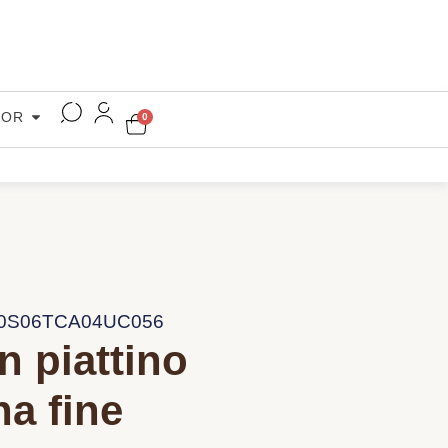
COR
0
C0S06TCA04UC056
n piattino
na fine