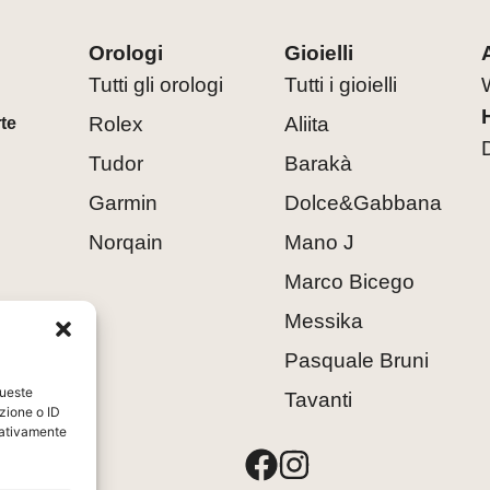
Orologi
Gioielli
Tutti gli orologi
Tutti i gioielli
Rolex
Aliita
rte
Tudor
Barakà
Garmin
Dolce&Gabbana
Norqain
Mano J
Marco Bicego
Messika
Pasquale Bruni
queste
Tavanti
zione o ID
egativamente
8