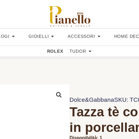
LOGI
GIOIELLI
ACCESSORI
HOME DE
ROLEX
TUDOR
Dolce&Gabbana
SKU: T
Tazza tè co
in porcella
Disponibilità: 1