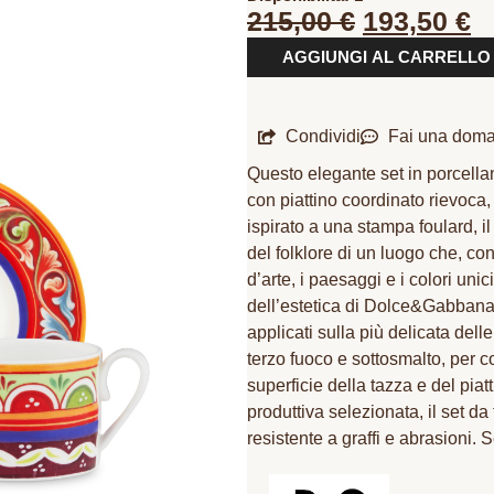
215,00
€
193,50
€
AGGIUNGI AL CARRELLO
Condividi
Fai una dom
Questo elegante set in porcella
con piattino coordinato rievoca,
ispirato a una stampa foulard, i
del folklore di un luogo che, con 
d’arte, i paesaggi e i colori uni
dell’estetica di Dolce&Gabbana. 
applicati sulla più delicata del
terzo fuoco e sottosmalto, per c
superficie della tazza e del piat
produttiva selezionata, il set d
resistente a graffi e abrasioni. 