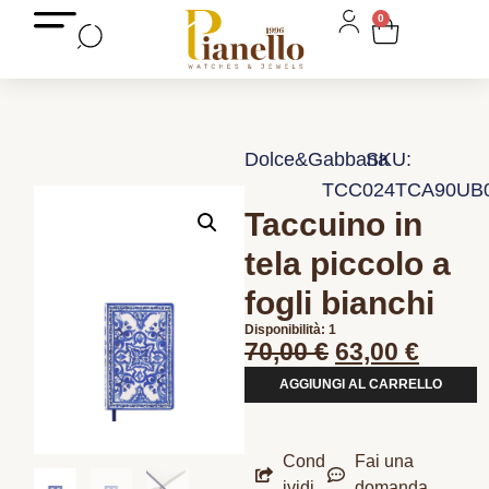
0
Dolce&Gabbana
SKU:
TCC024TCA90UB
Taccuino in
tela piccolo a
fogli bianchi
Disponibilità: 1
70,00
€
63,00
€
AGGIUNGI AL CARRELLO
Cond
Fai una
ividi
domanda