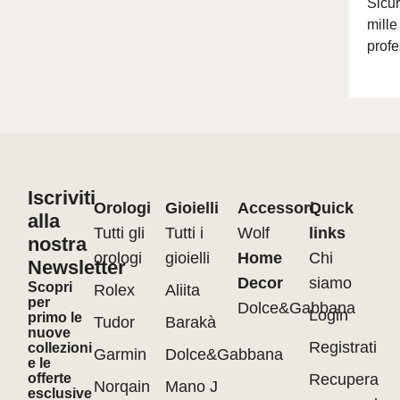
Sicur
mille
profe
Iscriviti
Orologi
Gioielli
Accessori
Quick
alla
Tutti gli
Tutti i
Wolf
links
nostra
orologi
gioielli
Home
Chi
Newsletter
Decor
siamo
Scopri
Rolex
Aliita
per
Dolce&Gabbana
Login
primo le
Tudor
Barakà
nuove
Registrati
collezioni
Garmin
Dolce&Gabbana
e le
offerte
Recupera
Norqain
Mano J
esclusive