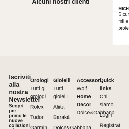
Alcuni nostri clienti
MICH
Sicur
mille
profe
Iscriviti
Orologi
Gioielli
Accessori
Quick
alla
Tutti gli
Tutti i
Wolf
links
nostra
orologi
gioielli
Home
Chi
Newsletter
Decor
siamo
Scopri
Rolex
Aliita
per
Dolce&Gabbana
Login
primo le
Tudor
Barakà
nuove
Registrati
collezioni
Garmin
Dolce&Gabbana