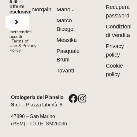
e le
offerte
Recupera
Norqain
Mano J
esclusive
password
Marco
Condizioni
Bicego
Iscrivendoti
di Vendita
accetti
Messika
i
Terms of
Use
&
Privacy
Privacy
Policy.
Pasquale
policy
Bruni
Cookie
Tavanti
policy
Orologeria del Pianello
S.r.l.
– Piazza Libertà, 8
47890 – San Marino
(RSM) – C.O.E. SM26036