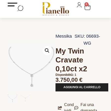
0
Messika
SKU: 06693-
WG
My Twin
Cravate
0,10ct x2
Disponibilità: 1
3.750,00
€
AGGIUNGI AL CARRELLO
Cond
Fai una
ividi
domanda