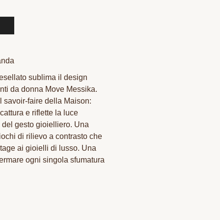
anda
cesellato sublima il design
anti da donna Move Messika.
il savoir-faire della Maison:
attura e riflette la luce
e del gesto gioielliero. Una
ochi di rilievo a contrasto che
age ai gioielli di lusso. Una
ffermare ogni singola sfumatura