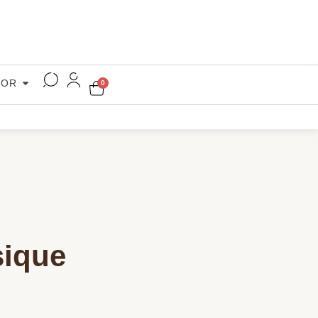
COR
0
sique