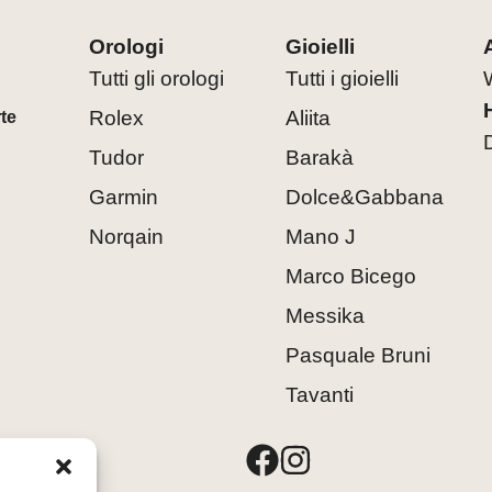
Orologi
Gioielli
Tutti gli orologi
Tutti i gioielli
Rolex
Aliita
rte
Tudor
Barakà
Garmin
Dolce&Gabbana
Norqain
Mano J
Marco Bicego
Messika
Pasquale Bruni
Tavanti
8