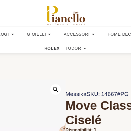
LOGI
GIOIELLI
ACCESSORI
HOME DE
ROLEX
TUDOR
Messika
SKU: 14667#PG
Move Clas
Ciselé
Disponibilità: 1