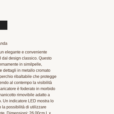
anda
 un elegante e conveniente
el dal design classico. Questo
ternamente in similpelle,
 e dettagli in metallo cromato
operchio ribaltabile che protegge
endo al contempo la visibilità
caricatore è foderato in morbido
anicotto rimovibile adatto a
o. Un indicatore LED mostra lo
 la possibilità di utilizzare
ente. Dimensioni: 26,00cm L x