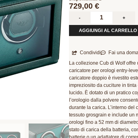
729,00
€
-
+
AGGIUNGI AL CARRELLO
Condividi
Fai una dom
La collezione Cub di Wolf offre
caricatore per orologi entry-lev
caricatore doppio è rivestito es
impreziosito da cuciture in tinta
lucido. È dotato di un pratico c
l’orologio dalla polvere consent
durante la carica. L’interno del 
tessuto grosgrain e include un m
orologi fino a 52 mm di diametr
stato di carica della batteria, con
batterie o un adattatore di corr