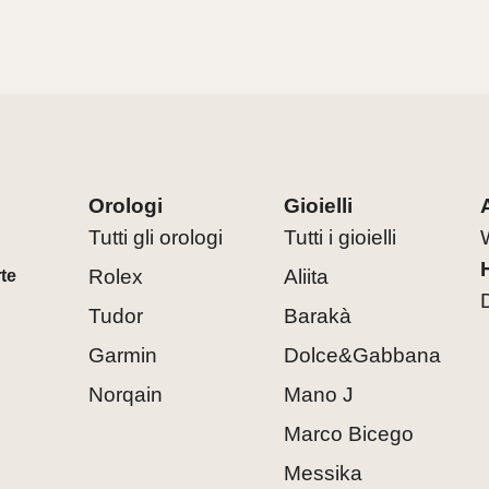
Orologi
Gioielli
Tutti gli orologi
Tutti i gioielli
Rolex
Aliita
rte
Tudor
Barakà
Garmin
Dolce&Gabbana
Norqain
Mano J
Marco Bicego
Messika