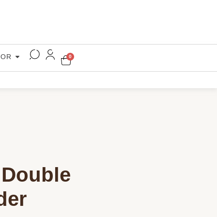
COR
0
 Double
der