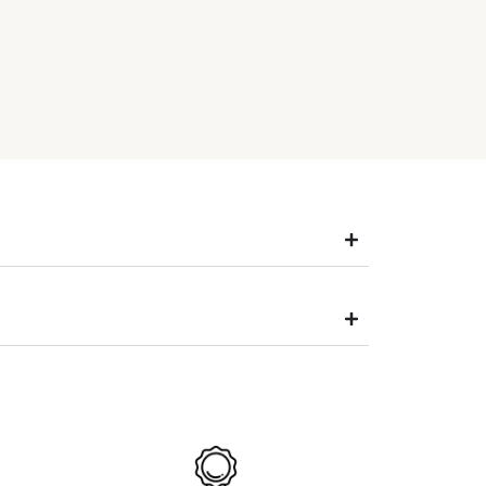
365,00
€