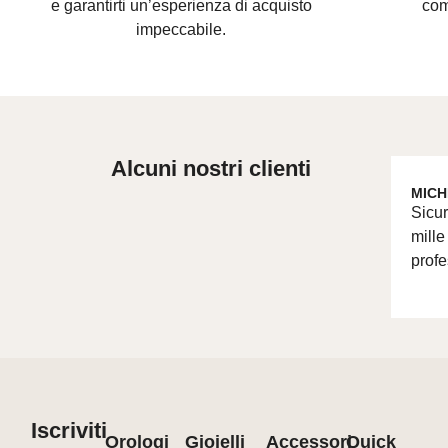
e
garantirti un’esperienza di acquisto
com
impeccabile.
Alcuni nostri clienti
MICH
Sicur
mille
profe
Iscriviti
Orologi
Gioielli
Accessori
Quick