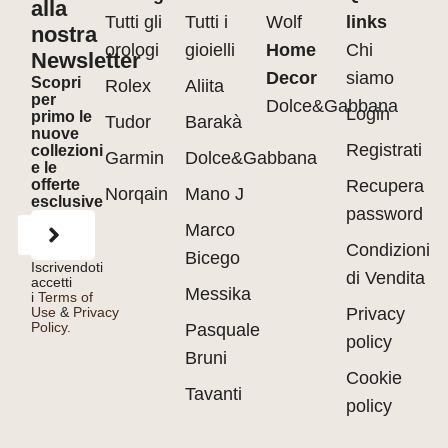
alla
Tutti gli
Tutti i
Wolf
links
nostra
orologi
gioielli
Home
Chi
Newsletter
Decor
siamo
Scopri
Rolex
Aliita
per
Dolce&Gabbana
Login
primo le
Tudor
Barakà
nuove
Registrati
collezioni
Garmin
Dolce&Gabbana
e le
offerte
Recupera
Norqain
Mano J
esclusive
password
Marco
Condizioni
Bicego
Iscrivendoti
di Vendita
accetti
Messika
i
Terms of
Use
&
Privacy
Privacy
Policy.
Pasquale
policy
Bruni
Cookie
Tavanti
policy