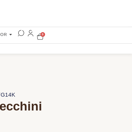
COR
0
YG14K
ecchini