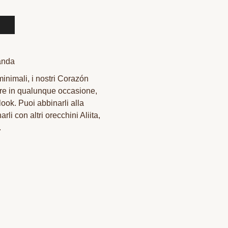
anda
minimali, i nostri Corazón
are in qualunque occasione,
look. Puoi abbinarli alla
li con altri orecchini Aliita,
.