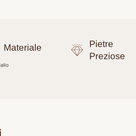
allo
i