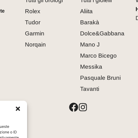
Tutti gli orologi
Tutti i gioielli
Rolex
Aliita
rte
Tudor
Barakà
Garmin
Dolce&Gabbana
Norqain
Mano J
Marco Bicego
Messika
Pasquale Bruni
Tavanti
8
queste
zione o ID
egativamente