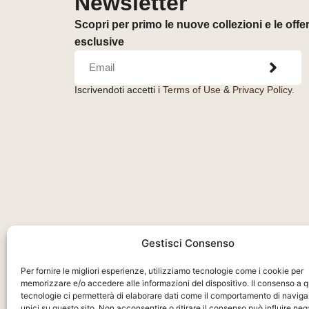
Newsletter
Scopri per primo le nuove collezioni e le offe
esclusive
Iscrivendoti accetti i
Terms of Use
&
Privacy Policy.
Orologeria del Pianello S.r.l.
– Piazza Libertà, 
Gestisci Consenso
47890 – San Marino (RSM) – C.O.E. SM26036
Per fornire le migliori esperienze, utilizziamo tecnologie come i cookie per
memorizzare e/o accedere alle informazioni del dispositivo. Il consenso a 
tecnologie ci permetterà di elaborare dati come il comportamento di naviga
unici su questo sito. Non acconsentire o ritirare il consenso può influire n