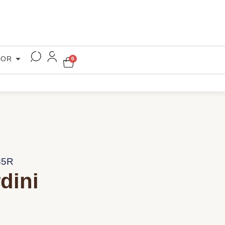
COR
0
85R
dini