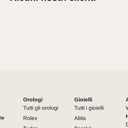
Orologi
Gioielli
Tutti gli orologi
Tutti i gioielli
Rolex
Aliita
rte