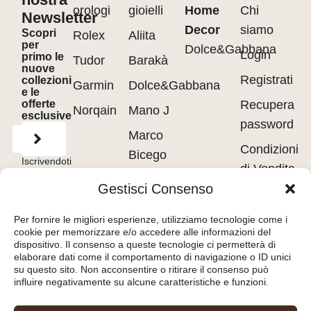
orologi
gioielli
Home
Chi
Newsletter
Decor
siamo
Scopri
Rolex
Aliita
per
Dolce&Gabbana
Login
primo le
Tudor
Barakà
nuove
Registrati
collezioni
Garmin
Dolce&Gabbana
e le
offerte
Recupera
Norqain
Mano J
esclusive
password
Marco
Condizioni
Bicego
Iscrivendoti
di Vendita
accetti
Messika
i
Terms of
Gestisci Consenso
Use
&
Privacy
Privacy
Policy.
Pasquale
policy
Per fornire le migliori esperienze, utilizziamo tecnologie come i
Bruni
cookie per memorizzare e/o accedere alle informazioni del
Cookie
dispositivo. Il consenso a queste tecnologie ci permetterà di
Tavanti
policy
elaborare dati come il comportamento di navigazione o ID unici
su questo sito. Non acconsentire o ritirare il consenso può
influire negativamente su alcune caratteristiche e funzioni.
Orologeria del Pianello