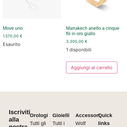
Move uno
Marrakech anello a cinque
fili in oro giallo
1.570,00
€
3.300,00
€
Esaurito
1 disponibili
Aggiungi al carrello
Iscriviti
Orologi
Gioielli
Accessori
Quick
alla
Tutti gli
Tutti i
Wolf
links
nostra