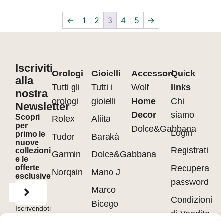
←
1
2
3
4
5
→
Iscriviti
Orologi
Gioielli
Accessori
Quick
alla
Tutti gli
Tutti i
Wolf
links
nostra
orologi
gioielli
Home
Chi
Newsletter
Decor
siamo
Scopri
Rolex
Aliita
per
Dolce&Gabbana
Login
primo le
Tudor
Barakà
nuove
Registrati
collezioni
Garmin
Dolce&Gabbana
e le
offerte
Recupera
Norqain
Mano J
esclusive
password
Marco
Condizioni
Bicego
Iscrivendoti
di Vendita
accetti