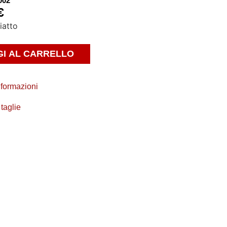
002
€
iatto
I AL CARRELLO
nformazioni
 taglie