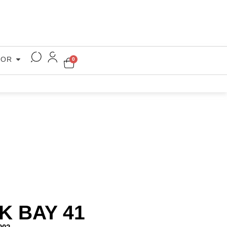
COR
0
K BAY 41