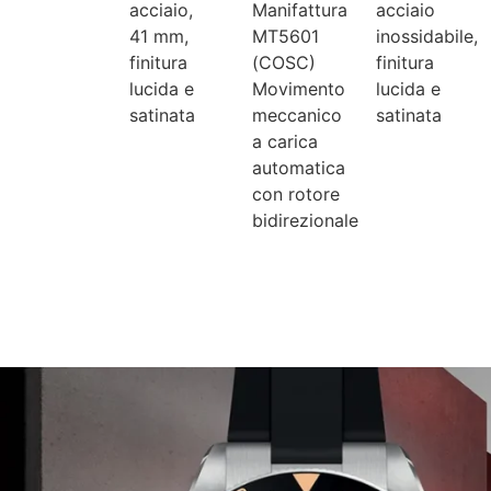
acciaio,
Manifattura
acciaio
41 mm,
MT5601
inossidabile,
finitura
(COSC)
finitura
lucida e
Movimento
lucida e
satinata
meccanico
satinata
a carica
automatica
con rotore
bidirezionale