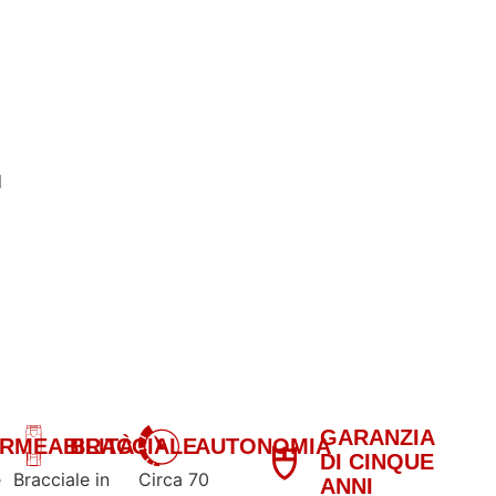
l
GARANZIA
RMEABILITÀ
BRACCIALE
AUTONOMIA
DI CINQUE
e
Bracciale in
Circa 70
ANNI