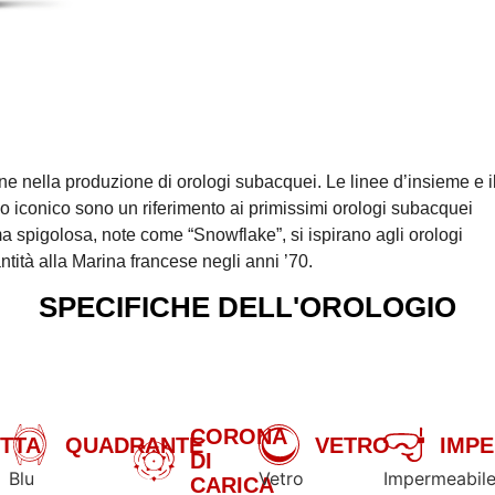
ne nella produzione di orologi subacquei. Le linee d’insieme e i
o iconico sono un riferimento ai primissimi orologi subacquei
a spigolosa, note come “Snowflake”, si ispirano agli orologi
tità alla Marina francese negli anni ’70.
SPECIFICHE DELL'OROLOGIO
CORONA
TTA
QUADRANTE
VETRO
IMPE
DI
Blu
Vetro
Impermeabil
CARICA