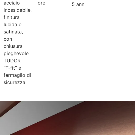
acciaio
ore
5 anni
inossidabile,
finitura
lucida e
satinata,
con
chiusura
pieghevole
TUDOR
“T‑fit” e
fermaglio di
sicurezza