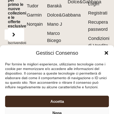
per
Dolce&Gabbana
Login
primo le
Tudor
Barakà
nuove
Registrati
collezioni
Garmin
Dolce&Gabbana
e le
offerte
Recupera
Norqain
Mano J
esclusive
password
Marco
Condizioni
Bicego
Iscrivendoti
di Vendita
accetti
Messika
i
Terms of
Gestisci Consenso
Use
&
Privacy
Privacy
Policy.
Pasquale
policy
Per fornire le migliori esperienze, utilizziamo tecnologie come i
Bruni
cookie per memorizzare e/o accedere alle informazioni del
Cookie
dispositivo. Il consenso a queste tecnologie ci permetterà di
Tavanti
policy
elaborare dati come il comportamento di navigazione o ID unici
su questo sito. Non acconsentire o ritirare il consenso può
influire negativamente su alcune caratteristiche e funzioni.
Orologeria del Pianello
Accetta
S.r.l.
– Piazza Libertà, 8
Nega
47890 – San Marino