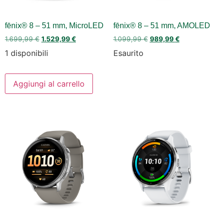
fēnix® 8 – 51 mm, MicroLED
fēnix® 8 – 51 mm, AMOLED
1.699,99
€
1.529,99
€
1.099,99
€
989,99
€
1 disponibili
Esaurito
Aggiungi al carrello