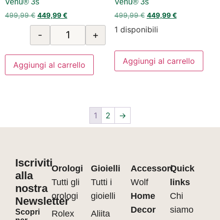
Venu® 3s
Venu® 3s
499,99
€
449,99
€
499,99
€
449,99
€
1 disponibili
-
+
Aggiungi al carrello
Aggiungi al carrello
1
2
→
Iscriviti
Orologi
Gioielli
Accessori
Quick
alla
Tutti gli
Tutti i
Wolf
links
nostra
orologi
gioielli
Home
Chi
Newsletter
Decor
siamo
Scopri
Rolex
Aliita