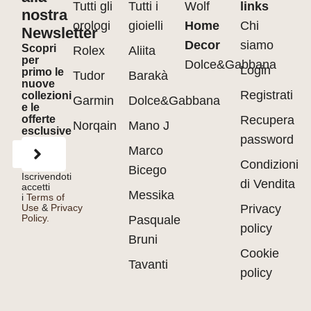
Tutti gli
Tutti i
Wolf
links
nostra
orologi
gioielli
Home
Chi
Newsletter
Decor
siamo
Scopri
Rolex
Aliita
per
Dolce&Gabbana
Login
primo le
Tudor
Barakà
nuove
Registrati
collezioni
Garmin
Dolce&Gabbana
e le
offerte
Recupera
Norqain
Mano J
esclusive
password
Marco
Condizioni
Bicego
Iscrivendoti
di Vendita
accetti
Messika
i
Terms of
Use
&
Privacy
Privacy
Policy.
Pasquale
policy
Bruni
Cookie
Tavanti
policy