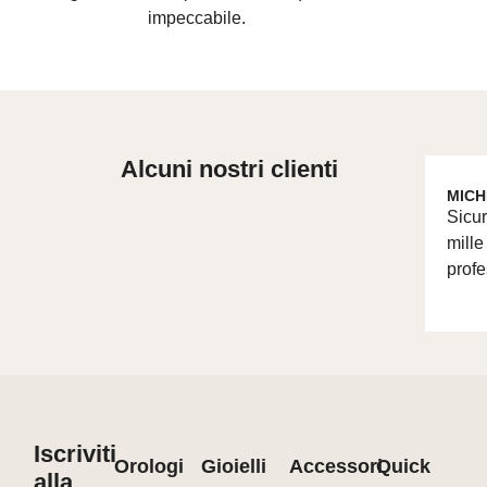
impeccabile.
Alcuni nostri clienti
MICH
Sicur
mille
profe
Iscriviti
Orologi
Gioielli
Accessori
Quick
alla