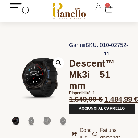
0
Garmin
SKU: 010-02752-
11
Descent™
Mk3i – 51
mm
Disponibilità: 1
1.649,99
€
1.484,99
€
AGGIUNGI AL CARRELLO
Cond
Fai una
ividi
domanda