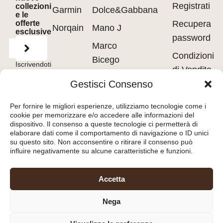
Registrati
collezioni
Garmin
Dolce&Gabbana
e le
offerte
Recupera
Norqain
Mano J
esclusive
password
Marco
Condizioni
Bicego
Iscrivendoti
di Vendita
accetti
Messika
i
Terms of
Gestisci Consenso
Use
&
Privacy
Privacy
Policy.
Pasquale
policy
Per fornire le migliori esperienze, utilizziamo tecnologie come i
Bruni
cookie per memorizzare e/o accedere alle informazioni del
Cookie
dispositivo. Il consenso a queste tecnologie ci permetterà di
Tavanti
policy
elaborare dati come il comportamento di navigazione o ID unici
su questo sito. Non acconsentire o ritirare il consenso può
influire negativamente su alcune caratteristiche e funzioni.
Orologeria del Pianello
Accetta
S.r.l.
– Piazza Libertà, 8
Nega
47890 – San Marino
(RSM) – C.O.E. SM26036