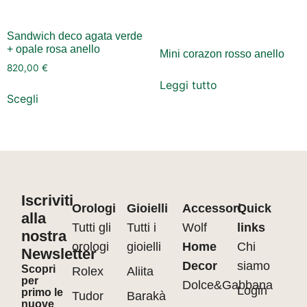
Sandwich deco agata verde
+ opale rosa anello
Mini corazon rosso anello
820,00
€
Leggi tutto
Scegli
Iscriviti
Orologi
Gioielli
Accessori
Quick
alla
Tutti gli
Tutti i
Wolf
links
nostra
orologi
gioielli
Home
Chi
Newsletter
Decor
siamo
Scopri
Rolex
Aliita
per
Dolce&Gabbana
Login
primo le
Tudor
Barakà
nuove