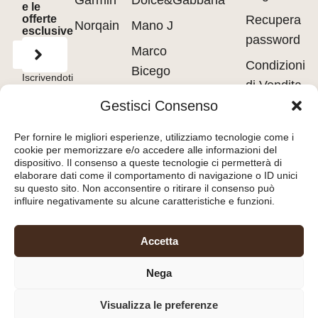
Garmin
Dolce&Gabbana
e le
offerte
Recupera
Norqain
Mano J
esclusive
password
Marco
Condizioni
Bicego
Iscrivendoti
di Vendita
accetti
Messika
i
Terms of
Gestisci Consenso
Use
&
Privacy
Privacy
Policy.
Pasquale
policy
Per fornire le migliori esperienze, utilizziamo tecnologie come i
Bruni
cookie per memorizzare e/o accedere alle informazioni del
Cookie
dispositivo. Il consenso a queste tecnologie ci permetterà di
Tavanti
policy
elaborare dati come il comportamento di navigazione o ID unici
su questo sito. Non acconsentire o ritirare il consenso può
influire negativamente su alcune caratteristiche e funzioni.
Orologeria del Pianello
Accetta
S.r.l.
– Piazza Libertà, 8
Nega
47890 – San Marino
(RSM) – C.O.E. SM26036
Visualizza le preferenze