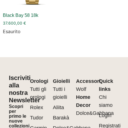
Black Bay 58 18k
37.600,00
€
Esaurito
Iscriviti
Orologi
Gioielli
Accessori
Quick
alla
Tutti gli
Tutti i
Wolf
links
nostra
orologi
gioielli
Home
Chi
Newsletter
Decor
siamo
Scopri
Rolex
Aliita
per
Dolce&Gabbana
Login
primo le
Tudor
Barakà
nuove
Registrati
collezioni