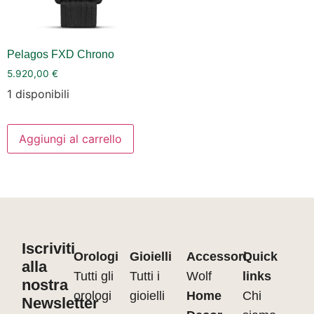
Pelagos FXD Chrono
5.920,00
€
1 disponibili
Aggiungi al carrello
Iscriviti
Orologi
Gioielli
Accessori
Quick
alla
Tutti gli
Tutti i
Wolf
links
nostra
orologi
gioielli
Home
Chi
Newsletter