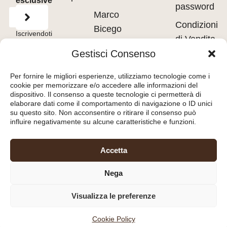
esclusive
password
Marco
Condizioni
Bicego
Iscrivendoti
di Vendita
accetti
Messika
i
Terms of
Gestisci Consenso
Use
&
Privacy
Privacy
Policy.
Pasquale
policy
Per fornire le migliori esperienze, utilizziamo tecnologie come i
Bruni
cookie per memorizzare e/o accedere alle informazioni del
Cookie
dispositivo. Il consenso a queste tecnologie ci permetterà di
Tavanti
policy
elaborare dati come il comportamento di navigazione o ID unici
su questo sito. Non acconsentire o ritirare il consenso può
influire negativamente su alcune caratteristiche e funzioni.
Orologeria del Pianello
Accetta
S.r.l.
– Piazza Libertà, 8
Nega
47890 – San Marino
(RSM) – C.O.E. SM26036
Visualizza le preferenze
Powered by
STUDIO99
Cookie Policy