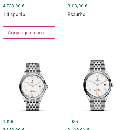
4.730,00
€
3.110,00
€
1 disponibili
Esaurito
Aggiungi al carrello
1926
1926
2.340,00
€
2.400,00
€