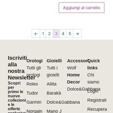
Aggiungi al carrello
←
1
2
3
4
5
→
Iscriviti
Orologi
Gioielli
Accessori
Quick
alla
Tutti gli
Tutti i
Wolf
links
nostra
orologi
gioielli
Home
Chi
Newsletter
Decor
siamo
Scopri
Rolex
Aliita
per
Dolce&Gabbana
Login
primo le
Tudor
Barakà
nuove
Registrati
collezioni
Garmin
Dolce&Gabbana
e le
offerte
Recupera
Norqain
Mano J