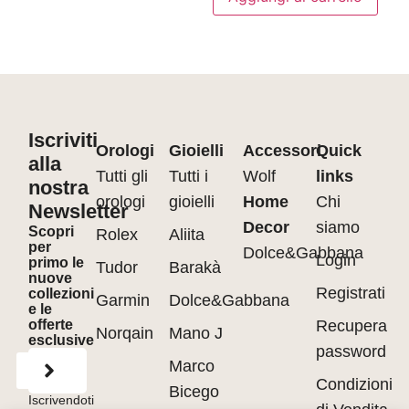
Iscriviti
Orologi
Gioielli
Accessori
Quick
alla
Tutti gli
Tutti i
Wolf
links
nostra
orologi
gioielli
Home
Chi
Newsletter
Decor
siamo
Scopri
Rolex
Aliita
per
Dolce&Gabbana
Login
primo le
Tudor
Barakà
nuove
Registrati
collezioni
Garmin
Dolce&Gabbana
e le
offerte
Recupera
Norqain
Mano J
esclusive
password
Marco
Condizioni
Bicego
Iscrivendoti