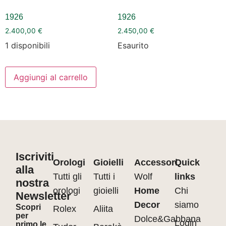
1926
1926
2.400,00
€
2.450,00
€
1 disponibili
Esaurito
Aggiungi al carrello
Iscriviti
Orologi
Gioielli
Accessori
Quick
alla
Tutti gli
Tutti i
Wolf
links
nostra
orologi
gioielli
Home
Chi
Newsletter
Decor
siamo
Scopri
Rolex
Aliita
per
Dolce&Gabbana
Login
primo le