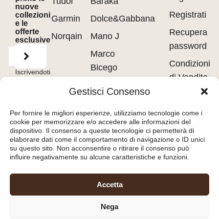
Tudor
Barakà
nuove
Registrati
collezioni
Garmin
Dolce&Gabbana
e le
offerte
Recupera
Norqain
Mano J
esclusive
password
Marco
Condizioni
Bicego
Iscrivendoti
di Vendita
accetti
Messika
i
Terms of
Gestisci Consenso
Use
&
Privacy
Privacy
Policy.
Pasquale
policy
Per fornire le migliori esperienze, utilizziamo tecnologie come i
Bruni
cookie per memorizzare e/o accedere alle informazioni del
Cookie
dispositivo. Il consenso a queste tecnologie ci permetterà di
Tavanti
policy
elaborare dati come il comportamento di navigazione o ID unici
su questo sito. Non acconsentire o ritirare il consenso può
influire negativamente su alcune caratteristiche e funzioni.
Orologeria del Pianello
Accetta
S.r.l.
– Piazza Libertà, 8
Nega
47890 – San Marino
(RSM) – C.O.E. SM26036