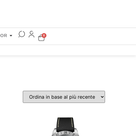
COR
0