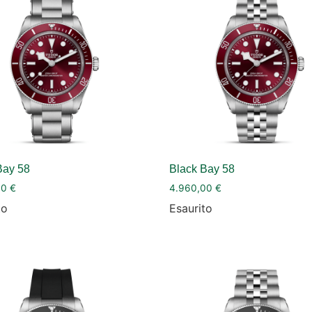
Bay 58
Black Bay 58
00
€
4.960,00
€
to
Esaurito