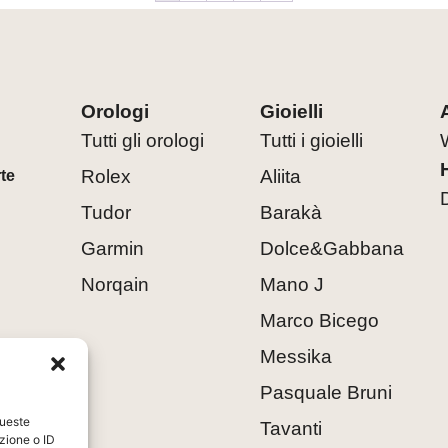
Orologi
Gioielli
Tutti gli orologi
Tutti i gioielli
Rolex
Aliita
rte
Tudor
Barakà
Garmin
Dolce&Gabbana
Norqain
Mano J
Marco Bicego
Messika
Pasquale Bruni
queste
Tavanti
zione o ID