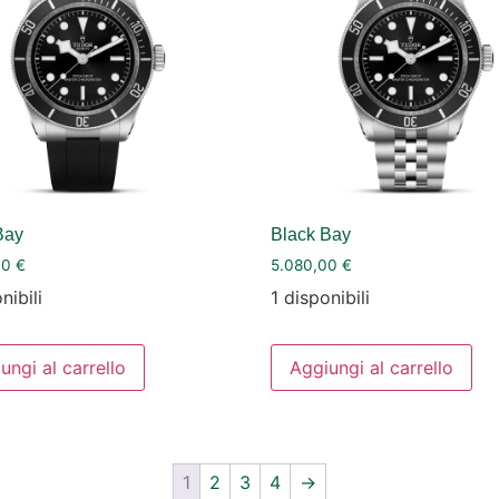
Bay
Black Bay
00
€
5.080,00
€
nibili
1 disponibili
ungi al carrello
Aggiungi al carrello
1
2
3
4
→