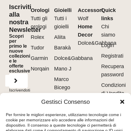
Iscriviti
Orologi
Gioielli
Accessori
Quick
alla
Tutti gli
Tutti i
Wolf
links
nostra
orologi
gioielli
Home
Chi
Newsletter
Decor
siamo
Scopri
Rolex
Aliita
per
Dolce&Gabbana
Login
primo le
Tudor
Barakà
nuove
Registrati
collezioni
Garmin
Dolce&Gabbana
e le
offerte
Recupera
Norqain
Mano J
esclusive
password
Marco
Condizioni
Bicego
Iscrivendoti
di Vendita
accetti
Messika
i
Terms of
Gestisci Consenso
Use
&
Privacy
Privacy
Policy.
Pasquale
policy
Per fornire le migliori esperienze, utilizziamo tecnologie come i
Bruni
cookie per memorizzare e/o accedere alle informazioni del
Cookie
dispositivo. Il consenso a queste tecnologie ci permetterà di
Tavanti
policy
elaborare dati come il comportamento di navigazione o ID unici