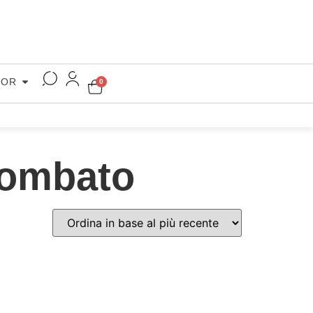
COR
0
bombato