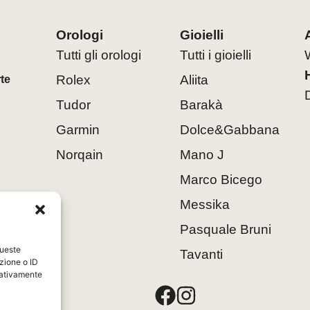
Orologi
Gioielli
Tutti gli orologi
Tutti i gioielli
Rolex
Aliita
rte
Tudor
Barakà
Garmin
Dolce&Gabbana
Norqain
Mano J
Marco Bicego
Messika
Pasquale Bruni
queste
Tavanti
zione o ID
egativamente
8