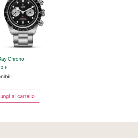
Bay Chrono
00
€
nibili
ungi al carrello