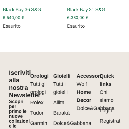
Black Bay 36 S&G
Black Bay 31 S&G
6.540,00
€
6.380,00
€
Esaurito
Esaurito
Iscriviti
Orologi
Gioielli
Accessori
Quick
alla
Tutti gli
Tutti i
Wolf
links
nostra
orologi
gioielli
Home
Chi
Newsletter
Decor
siamo
Scopri
Rolex
Aliita
per
Dolce&Gabbana
Login
primo le
Tudor
Barakà
nuove
Registrati
collezioni
Garmin
Dolce&Gabbana
e le