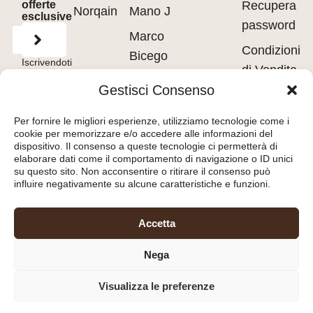
offerte
Recupera
Norqain
Mano J
esclusive
password
Marco
Condizioni
Bicego
Iscrivendoti
di Vendita
accetti
Messika
i
Terms of
Gestisci Consenso
Use
&
Privacy
Privacy
Policy.
Pasquale
policy
Per fornire le migliori esperienze, utilizziamo tecnologie come i
Bruni
cookie per memorizzare e/o accedere alle informazioni del
Cookie
dispositivo. Il consenso a queste tecnologie ci permetterà di
Tavanti
policy
elaborare dati come il comportamento di navigazione o ID unici
su questo sito. Non acconsentire o ritirare il consenso può
influire negativamente su alcune caratteristiche e funzioni.
Orologeria del Pianello
Accetta
S.r.l.
– Piazza Libertà, 8
Nega
47890 – San Marino
(RSM) – C.O.E. SM26036
Visualizza le preferenze