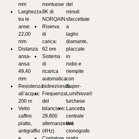
mm
montuose
dei
Larghezza
8K di
minuti
tra le
NORQAIN
sfaccettate
anse:
Riserva
a
22,00
di
taglio
mm
carica:
diamante,
Distanza
62 ore
placcate
ansa-
Sistema
in
ansa:
di
rodio e
49,40
ricarica
riempite
mm
automatica
con
Resistenza
bidirezionale
Super-
all’acqua:
Frequenza
LumiNova®
200 m
del
turchese
Vetro
bilanciere:
Lancetta
zaffiro
28.800
centrale
piatto,
alternanze/ora
del
antigraffio
(4Hz)
cronografo
e
Contatore
piatta