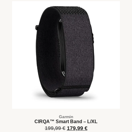
Garmin
CIRQA™ Smart Band – L/XL
199,99
€
179,99
€