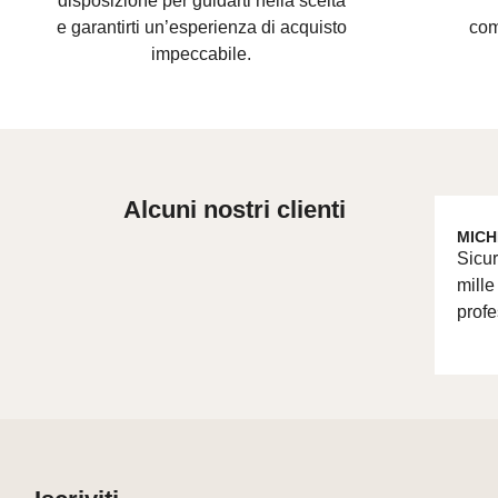
disposizione per guidarti nella scelta
e
garantirti un’esperienza di acquisto
com
impeccabile.
Alcuni nostri clienti
MICH
Sicur
mille
profe