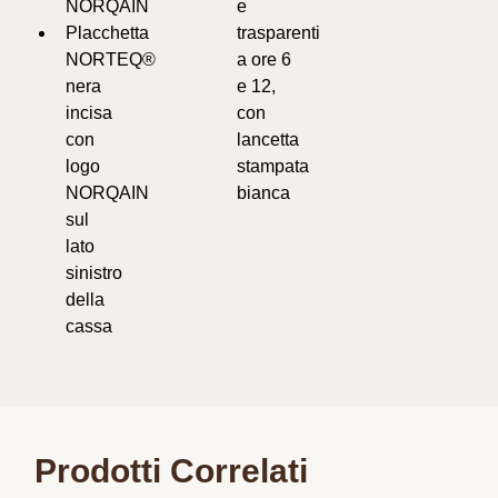
NORQAIN
e
Placchetta
trasparenti
NORTEQ®
a ore 6
nera
e 12,
incisa
con
con
lancetta
logo
stampata
NORQAIN
bianca
sul
lato
sinistro
della
cassa
Prodotti Correlati