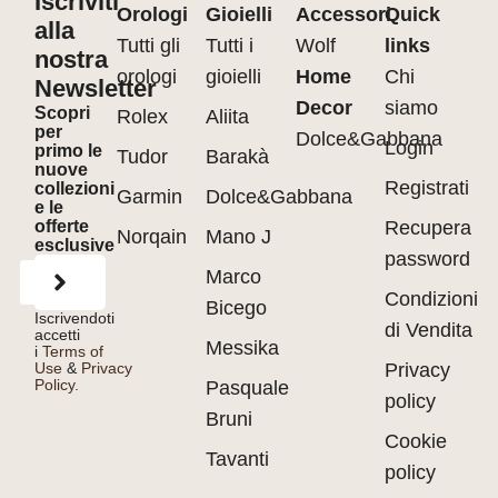
Iscriviti
Orologi
Gioielli
Accessori
Quick
alla
Tutti gli
Tutti i
Wolf
links
nostra
orologi
gioielli
Home
Chi
Newsletter
Decor
siamo
Scopri
Rolex
Aliita
per
Dolce&Gabbana
Login
primo le
Tudor
Barakà
nuove
Registrati
collezioni
Garmin
Dolce&Gabbana
e le
offerte
Recupera
Norqain
Mano J
esclusive
password
Marco
Condizioni
Bicego
Iscrivendoti
di Vendita
accetti
Messika
i
Terms of
Use
&
Privacy
Privacy
Policy.
Pasquale
policy
Bruni
Cookie
Tavanti
policy