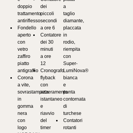
doppio
dei
a
trattamento
piccoli
taglio
antiriflesso
secondi
diamante,
Fondello
a ore 6
placcata
aperto
Contatore
in
con
dei 30
rodio,
vetro
minuti
riempita
zaffiro
a ore
con
piatto
12
Super-
antigraffio
Cronografo
LumiNova®
Corona
flyback
bianca
a vite,
con
e
sovrastampata
azzeramento
punta
in
istantaneo
contornata
gomma
e
di
nera
riavvio
turchese
con
del
Contatori
logo
timer
rotanti