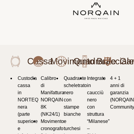
Custodia
Calibro
Quadrante
Integrato
4 + 1
cassa
di
scheletrato
in
anni di
in
Manifattura
nero
caucciù
garanzia
NORTEQ
NORQAIN
con
nero
(NORQAI
nera
8K
stampe
con
Community
(parte
(NK24/1)
bianche
struttura
superiore
Movimento
e
“Milanese”
e
cronografo
turchesi
–