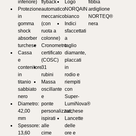
inferiore)
flyback
Logo
fibbia
Protezione
automatico
NORQAIN
ardiglione
in
meccanico
bianco
NORTEQ®
gomma
(con
Indici
nera
shock
ruota a
sfaccettati
absorber
colonne)
a
turchese
Cronometro
taglio
Cassa
certificato
diamante,
e
(COSC)
placcati
contenitore
31
in
in
rubini
rodio e
titanio
Massa
riempiti
sabbiato
oscillante
con
nero
e
Super-
Diametro:
ponte
LumiNova®
42,00
personalizzati,
turchese
mm
ispirati
Lancette
Spessore:
alle
delle
13,60
cime
ore e