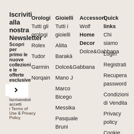
Iscriviti
Orologi
Gioielli
Accessori
Quick
alla
Tutti gli
Tutti i
Wolf
links
nostra
orologi
gioielli
Home
Chi
Newsletter
Decor
siamo
Scopri
Rolex
Aliita
per
Dolce&Gabbana
Login
primo le
Tudor
Barakà
nuove
Registrati
collezioni
Garmin
Dolce&Gabbana
e le
offerte
Recupera
Norqain
Mano J
esclusive
password
Marco
Condizioni
Bicego
Iscrivendoti
di Vendita
accetti
Messika
i
Terms of
Use
&
Privacy
Privacy
Policy.
Pasquale
policy
Bruni
Cookie