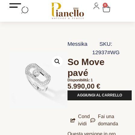
0
Messika
SKU:
12937#WG
So Move
pavé
Disponibilità: 1
5.990,00
€
AGGIUNGI AL CARRELLO
Cond
Fai una
ividi
domanda
Questa versione in oro