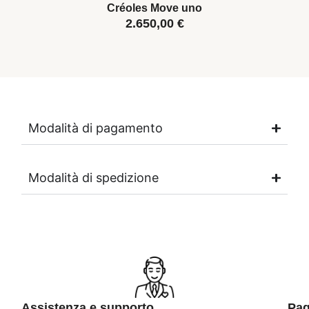
Créoles Move uno
2.650,00
€
Modalità di pagamento
Modalità di spedizione
Assistenza e supporto
Pag