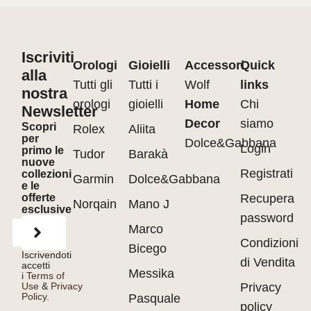
Iscriviti
Orologi
Gioielli
Accessori
Quick
alla
Tutti gli
Tutti i
Wolf
links
nostra
orologi
gioielli
Home
Chi
Newsletter
Decor
siamo
Scopri
Rolex
Aliita
per
Dolce&Gabbana
Login
primo le
Tudor
Barakà
nuove
Registrati
collezioni
Garmin
Dolce&Gabbana
e le
offerte
Recupera
Norqain
Mano J
esclusive
password
Marco
Condizioni
Bicego
Iscrivendoti
di Vendita
accetti
Messika
i
Terms of
Use
&
Privacy
Privacy
Policy.
Pasquale
policy