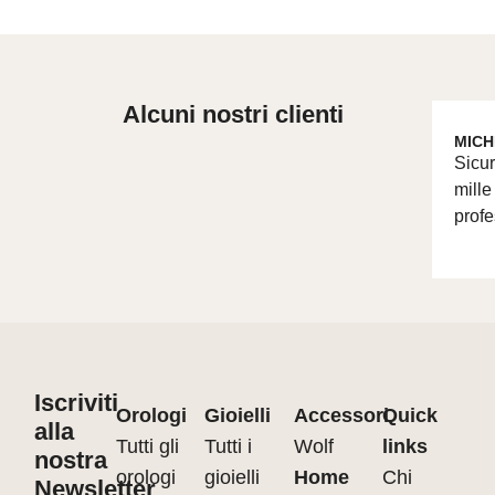
Alcuni nostri clienti
MICH
Sicur
mille
profe
Iscriviti
Orologi
Gioielli
Accessori
Quick
alla
Tutti gli
Tutti i
Wolf
links
nostra
orologi
gioielli
Home
Chi
Newsletter