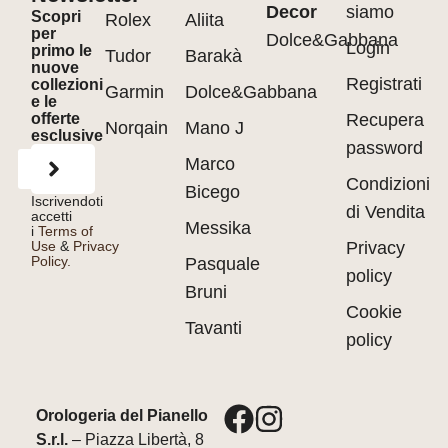
Decor
siamo
Scopri
Rolex
Aliita
per
Dolce&Gabbana
Login
primo le
Tudor
Barakà
nuove
Registrati
collezioni
Garmin
Dolce&Gabbana
e le
offerte
Recupera
Norqain
Mano J
esclusive
password
Marco
Condizioni
Bicego
Iscrivendoti
di Vendita
accetti
Messika
i
Terms of
Use
&
Privacy
Privacy
Policy.
Pasquale
policy
Bruni
Cookie
Tavanti
policy
Orologeria del Pianello
S.r.l.
– Piazza Libertà, 8