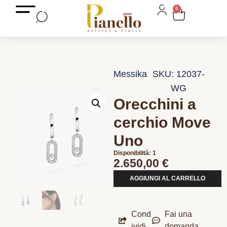
0
Messika
SKU: 12037-
WG
Orecchini a
cerchio Move
Uno
Disponibilità: 1
2.650,00
€
AGGIUNGI AL CARRELLO
Cond
Fai una
ividi
domanda